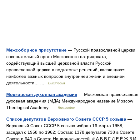
Межсоборное присутствие
— Русской православной церкви
совещательный орган Московского патриархата,
содействующий высшей церковной власти Русской
православной церкви в подготовке решений, касающихся
наиболее важных вопросов внутренней жизни и внешней
деятельности… …
Википедия
Московская духовная академия
— Московская православная
духовная академия (МДА) Международное название Moscow
Theological Academy …
Википедия
Список депутатов Верховного Совета СССР 5 созыва
—
Верховный Совет СССР 5 созыва избран 16 марта 1958,
заседал с 1958 по 1962; Состав: 1378 депутатов 738 в Совете
Союза и 640 в Совете Национальностей. # А Б В Г Д Е Ё Ж З И