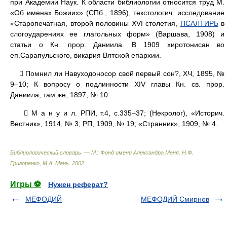
при Академии Наук. К области библиологии относится труд М.
«Об именах Божиих» (СПб., 1896), текстологич. исследование
«Старопечатная, второй половины XVI столетия,
ПСАЛТИРЬ
в
слогоударениях ее глагольных форм» (Варшава, 1908) и
статьи о Кн. прор. Даниила. В 1909 хиротонисан во
еп.Сарапульского, викария Вятской епархии.
 Помнил ли Навуходоносор свой первый сон?, ХЧ, 1895, №
9–10; К вопросу о подлинности XIV главы Кн. св. прор.
Даниила, там же, 1897, № 10.
 М а н у и л. РПИ, т.4, с.335–37; (Некролог), «Историч.
Вестник», 1914, № 3; РП, 1909, № 19; «Странник», 1909, № 4.
Библиологический словарь. — М.: Фонд имени Александра Меня
.
Н.Ф.
Григоренко, М.А. Мень
.
2002
.
Игры ⚽
Нужен реферат?
МЕФОДИЙ
МЕФОДИЙ Смирнов