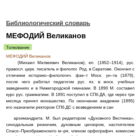
Библиологический словарь
МЕФОДИЙ Великанов
Толкование
МЕФОДИЙ Великанов
(Михаил Матвеевич Великанов), еп. (1852–1914), рус.
правосл. церк. писатель и филолог. Род. в Саратове. Окончил с
отличием историко–филологич. фак–т Моск. ун–та (1879),
после чего работал педагогом рус. яз. в моск. учебных
заведениях и в Нижегородской гимназии. В 1890 М. составил
курс рус. грамматики. В 1891 поступил в СПб.ДА, где через три
месяца принял монашество. По окончании академии (1895)
его назначили ректором СПб.ДС с возведением в сан
архимандрита. М. был редактором «Духовного Вестника»,
синодальным ризничим, духовным цензором, настоятелем
Спасо–Преображенского м–ря, членом орфографич. комиссии