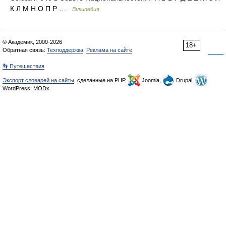
К Л М Н О П Р …
Википедия
© Академик, 2000-2026
18+
Обратная связь:
Техподдержка
,
Реклама на сайте
👣 Путешествия
Экспорт словарей на сайты
, сделанные на PHP,
Joomla,
Drupal,
WordPress, MODx.