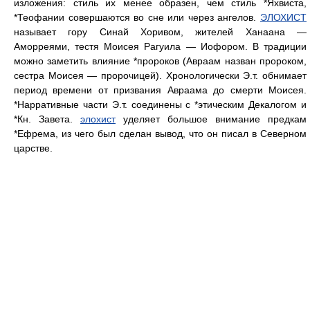
изложения: стиль их менее образен, чем стиль *Яхвиста,
*Теофании совершаются во сне или через ангелов.
ЭЛОХИСТ
называет гору Синай Хоривом, жителей Ханаана —
Аморреями, тестя Моисея Рагуила — Иофором. В традиции
можно заметить влияние *пророков (Авраам назван пророком,
сестра Моисея — пророчицей). Хронологически Э.т. обнимает
период времени от призвания Авраама до смерти Моисея.
*Нарративные части Э.т. соединены с *этическим Декалогом и
*Кн. Завета.
элохист
уделяет большое внимание предкам
*Ефрема, из чего был сделан вывод, что он писал в Северном
царстве.