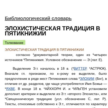
Библиологический словарь
ЭЛОХИСТИЧЕСКАЯ ТРАДИЦИЯ В
ПЯТИКНИЖИИ
Толкование
ЭЛОХИСТИЧЕСКАЯ ТРАДИЦИЯ В ПЯТИКНИЖИИ
согласно *документарной теории, один из *четырех
источников *Пятикнижия. Условное обозначение — Э (лат. Е).
Выделение Э.т. началось в 18 в. (*
ВИТТЕР
, *АСТРЮК).
Вначале гл. признаком, по к–рому ее выделяли, было
предпочтение в ряде мест Пятикнижия слова *
ЭЛОХИМ
(Бог), в
отличие от др. разделов, где чаще употребляется Имя Божье —
*
ЯХВЕ
. В конце 18 в. *АЙХХОРН И. и *ИЛЬГЕН установили
дополнит. критерии и выделили иэ Э.т. «второго Элохиста», или
*Священническую традицию (усл. обозначение С, лат. Р).
Тексты, относимые собственно к Э.т., отличаются по характеру