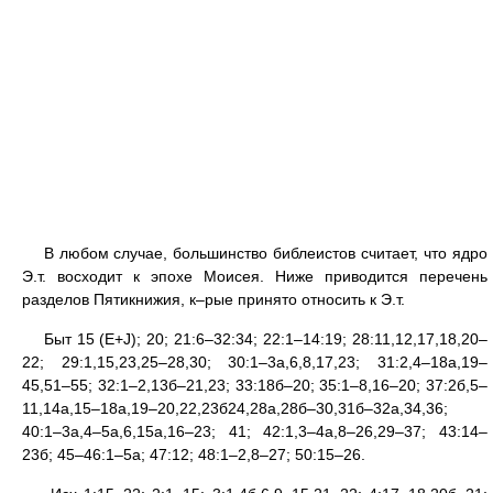
В любом случае, большинство библеистов считает, что ядро
Э.т. восходит к эпохе Моисея. Ниже приводится перечень
разделов Пятикнижия, к–рые принято относить к Э.т.
Быт 15 (E+J); 20; 21:6–32:34; 22:1–14:19; 28:11,12,17,18,20–
22; 29:1,15,23,25–28,30; 30:1–3a,6,8,17,23; 31:2,4–18a,19–
45,51–55; 32:1–2,13б–21,23; 33:18б–20; 35:1–8,16–20; 37:2б,5–
11,14a,15–18a,19–20,22,23б24,28a,28б–30,31б–32a,34,36;
40:1–3a,4–5a,6,15a,16–23; 41; 42:1,3–4a,8–26,29–37; 43:14–
23б; 45–46:1–5a; 47:12; 48:1–2,8–27; 50:15–26.