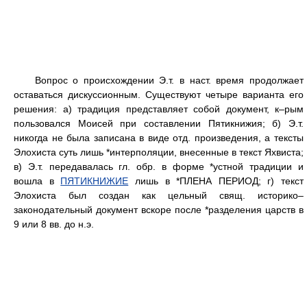
Вопрос о происхождении Э.т. в наст. время продолжает
оставаться дискуссионным. Существуют четыре варианта его
решения: а) традиция представляет собой документ, к–рым
пользовался Моисей при составлении Пятикнижия; б) Э.т.
никогда не была записана в виде отд. произведения, а тексты
Элохиста суть лишь *интерполяции, внесенные в текст Яхвиста;
в) Э.т. передавалась гл. обр. в форме *устной традиции и
вошла в
ПЯТИКНИЖИЕ
лишь в *ПЛЕНА ПЕРИОД; г) текст
Элохиста был создан как цельный свящ. историко–
законодательный документ вскоре после *разделения царств в
9 или 8 вв. до н.э.