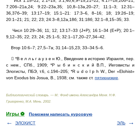
Исх 1:15–22; 2:1–15; 3:1,4б,6,9–15,21–22; 4:17–18,20б–21;
7:20б–21a,24; 9:22–23a,35; 10,8–13a,20–27; 11:1–3; 12:31–
36,37б–39; 13:17–19; 15:1–21: 17:3–6, 8–16; 18; 19:2б–19;
20:1–21; 21; 22; 23; 24:3–8,12a,18б; 31:18б; 32:1–8,15–35; 33.
Числ 10:29–36; 11; 12; 13:17–33 (J+P); 16:1–34 (E+P); 20:1–
9,12–35; 22; 23; 24; 25:1–5; 32:1–17,20–27,34–42.
Втор 10:6–7; 27,5–7a; 31:14–15,23; 33–34:5–6.
 *В е л л ь г а у з е н Ю., Введение в историю Израиля, пер.
с нем., СПб., 1909; *Р ы б и н с к и й В.П., Иеговисты и
Элогисты, ПБЭ, т.6, с.194–205; *R u d o l p h W., Der «Elohist»
von Exodus bis Josua, В., 1938; cм. также ст.
пятикнижие
.
Библиологический словарь. — М.: Фонд имени Александра Меня
.
Н.Ф.
Григоренко, М.А. Мень
.
2002
.
Игры ⚽
Поможем написать курсовую
ЭЛОХИСТ
ЭЛЬ